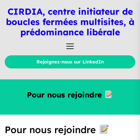
Skip
CIRDIA, centre initiateur de
to
the
boucles fermées multisites, à
content
prédominance libérale
Rejoignez-nous sur LinkedIn
Pour nous rejoindre
Pour nous rejoindre