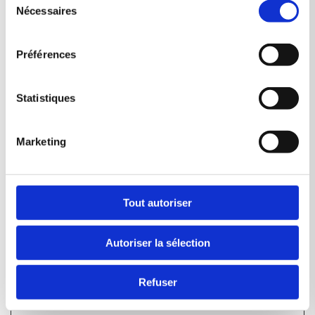
Nécessaires
du
servent à la
consentement
livraison et à la
présentation de
Préférences
contenu. Les
cookies
Statistiques
conservent
l'état correct
Marketing
de la police,
des curseurs de
blog / image,
Tout autoriser
des thèmes de
couleur et
Autoriser la sélection
d'autres
paramètres du
Refuser
site web.