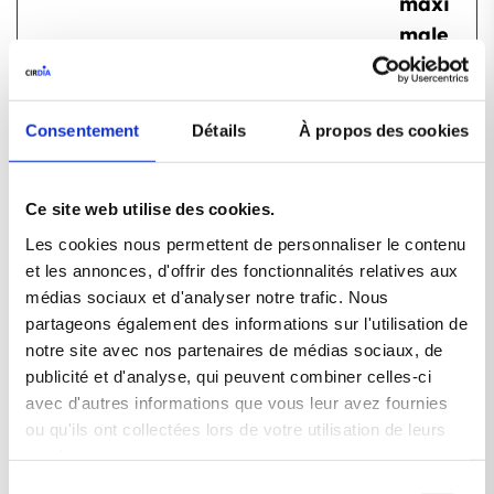
maxi
male
Fourniss
Nom
Finalité
de
eur
conse
rvatio
Consentement
Détails
À propos des cookies
n
CookieC
Cookieb
Stocke
1
Ce site web utilise des cookies.
onsent
ot
l'autorisation
année
Les cookies nous permettent de personnaliser le contenu
d'utilisation de
et les annonces, d'offrir des fonctionnalités relatives aux
cookies pour le
médias sociaux et d'analyser notre trafic. Nous
domaine actuel
partageons également des informations sur l'utilisation de
notre site avec nos partenaires de médias sociaux, de
par l'utilisateur
publicité et d'analyse, qui peuvent combiner celles-ci
wpEmoji
cirdia.fr
Ce cookie fait
Sessi
avec d'autres informations que vous leur avez fournies
Settings
part d'un
on
ou qu'ils ont collectées lors de votre utilisation de leurs
Support
ensemble de
services.
s
cookies qui
Sélection