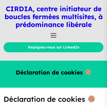
Skip
CIRDIA, centre initiateur de
to
the
boucles fermées multisites, à
content
prédominance libérale
Rejoignez-nous sur LinkedIn
Déclaration de cookies
Déclaration de cookies